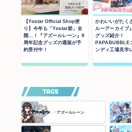
【Yostar Official Shop便
かわいいがたく
り】今年も「Yostar節」全
ルーアーカイブ
開…！『アズールレーン』8
グッズ紹介！
周年記念グッズの通販が予
PAPABUBBL
約受付中！
ンディ工場見学
TAGS
#
アズールレーン