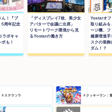
さん！『ブ
「ディスプレイ7枚、美少女
Yostar
』5周年記念
アバターで会議に出席」
取り組みを
リモートワーク環境から見
ージ機、フ
Eコラボキャ
るYostarの働き方
健康増進手
レポも！
スクの装飾
ダム！？
#
ステラソラ
#
クッキーラン：