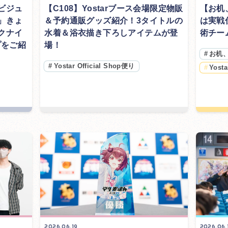
ビジュ
【C108】Yostarブース会場限定物販
【お机
」きょ
＆予約通販グッズ紹介！3タイトルの
は実戦
クナイ
水着＆浴衣描き下ろしアイテムが登
術チー
プをご紹
場！
#
お机
#
Yostar Official Shop便り
#
Yost
2026.06.19
2026.06.