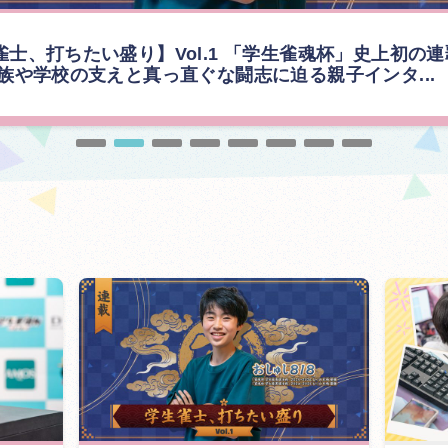
雀士、打ちたい盛り】Vol.1 「学生雀魂杯」史上初の
家族や学校の支えと真っ直ぐな闘志に迫る親子インタ...