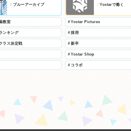
#
ブルーアーカイブ
#
Yostarで働く
雀教室
#
Yostar Pictures
ランキング
#
採用
クラス決定戦
#
新卒
#
Yostar Shop
#
コラボ