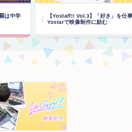
連覇は中学
【Yostaff!! Vol.3】「好
Yostarで映像制作に励む