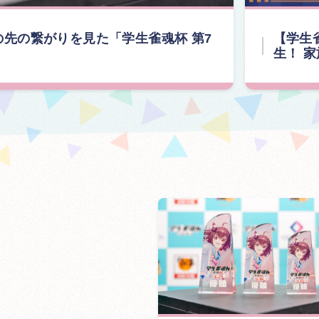
先の繋がりを見た「学生雀魂杯 第7
【学生
生！ 