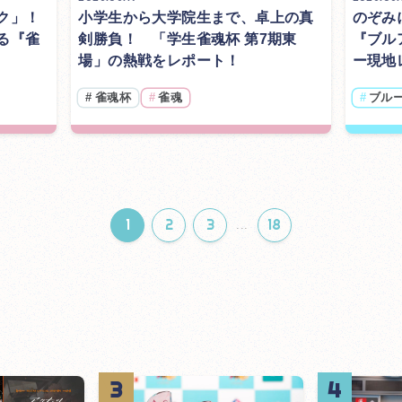
ク」！
小学生から大学院生まで、卓上の真
のぞみ
る『雀
剣勝負！ 「学生雀魂杯 第7期東
『ブル
場」の熱戦をレポート！
ー現地
#
雀魂杯
#
雀魂
#
ブル
1
2
3
18
...