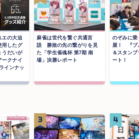
ユエの大迫
麻雀は世代を繋ぐ共通言
のぞみに乗
使用したグ
語 勝敗の先の繋がりを見
屋！ 『ブ
ょうだいが
た「学生雀魂杯 第7期 南
＆スタンプ
アークナイ
場」決勝レポート
ート！
念ラインナッ