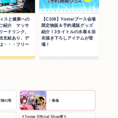
オフィスと健康への
【C108】Yostarブース会場
ご紹介 マッサ
限定物販＆予約通販グッズ
リードリンク、
紹介！3タイトルの水着＆浴
当支給あり、デ
衣描き下ろしアイテムが登
は・・・フリー
場！
冒険の塔
#
雀魂
#
Yostar Official Shop便り