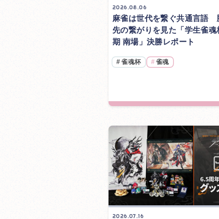
2026.08.06
麻雀は世代を繋ぐ共通言語 
先の繋がりを見た「学生雀魂杯
期 南場」決勝レポート
#
雀魂杯
#
雀魂
2026.07.16