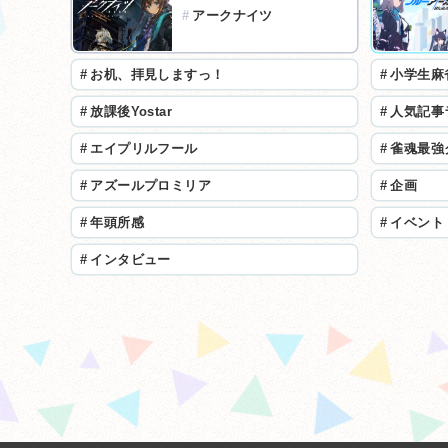
#
アークナイツ
#
お机、拝見しますっ！
#
小学生麻
#
放課後Yostar
#
人気記事
#
エイプリルフール
#
雀魂最強
#
アズールプロミリア
#
企画
#
年頭所感
#
イベント
#
インタビュー