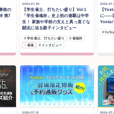
2026.07.30
2026.07.
勝敗の
【学生雀士、打ちたい盛り】Vol.1
【Yost
 第7
「学生雀魂杯」史上初の連覇は中学
に――
生！ 家族や学校の支えと真っ直ぐな
Yost
闘志に迫る親子インタビュー
#
YoSta
#
学生雀士、打ちたい盛り
#
雀魂杯
#
雀魂
#
インタビュー
2026.07.10
2026.07.