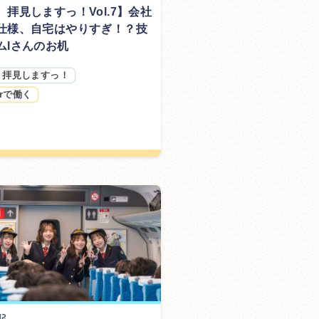
、拝見しますっ！Vol.7】会社
仕様、自宅はやりすぎ！？技
ムIさんのお机
、拝見しますっ！
arで働く
12