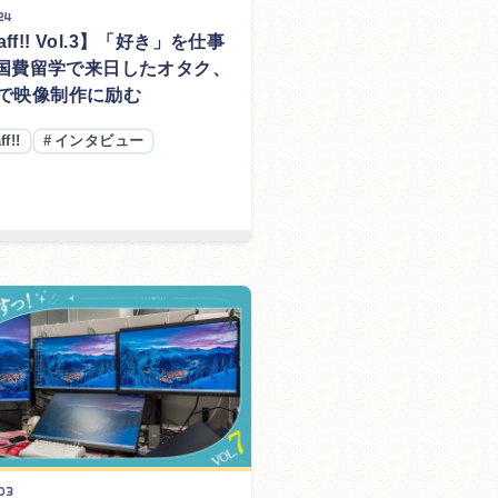
24
aff!! Vol.3】「好き」を仕事
国費留学で来日したオタク、
arで映像制作に励む
ff!!
#
インタビュー
03