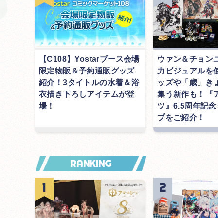
【C108】Yostarブース会場
ウァン＆チョン
限定物販＆予約通販グッズ
力ビジュアルを
紹介！3タイトルの水着＆浴
ッズや「歳」き
衣描き下ろしアイテムが登
集う新作も！『
場！
ツ』6.5周年記
プをご紹介！
RANKING