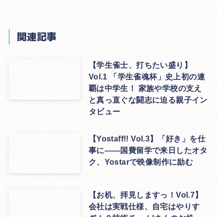
関連記事
【学生雀士、打ちたい盛り】
Vol.1 「学生雀魂杯」史上初の連
覇は中学生！ 家族や学校の支え
と真っ直ぐな闘志に迫る親子イン
タビュー
【Yostaff!! Vol.3】「好き」を仕
事に――国費留学で来日したオタ
ク、Yostarで映像制作に励む
【お机、拝見しますっ！Vol.7】
会社は実戦仕様、自宅はやりす