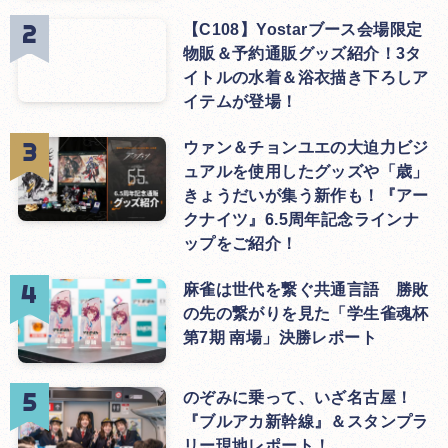
【C108】Yostarブース会場限定
物販＆予約通販グッズ紹介！3タ
イトルの水着＆浴衣描き下ろしア
イテムが登場！
ウァン＆チョンユエの大迫力ビジ
ュアルを使用したグッズや「歳」
きょうだいが集う新作も！『アー
クナイツ』6.5周年記念ラインナ
ップをご紹介！
麻雀は世代を繋ぐ共通言語 勝敗
の先の繋がりを見た「学生雀魂杯
第7期 南場」決勝レポート
のぞみに乗って、いざ名古屋！
『ブルアカ新幹線』＆スタンプラ
リー現地レポート！