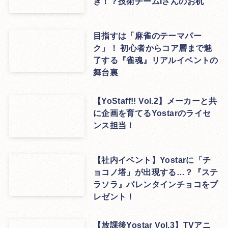
ぎ！？技術チームIさんのお机
目指すは「麻雀のテーマパー
ク」！ 初心者からコア層まで魅
了する『雀魂』リアルイベントの
舞台裏
【YoStaff!! Vol.2】メーカーと共
に企画を育てるYostarのライセ
ンス担当！
【社内イベント】Yostarに「チ
ョコノ塔」が出現する…？『ステ
ラソラ』バレンタインチョコをプ
レゼント！
【放課後Yostar Vol.3】TVアニ