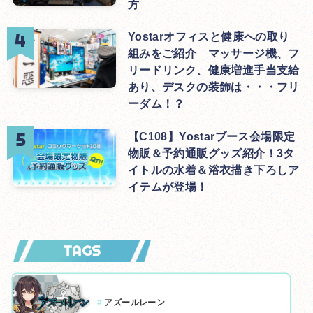
方
Yostarオフィスと健康への取り
組みをご紹介 マッサージ機、フ
リードリンク、健康増進手当支給
あり、デスクの装飾は・・・フリ
ーダム！？
【C108】Yostarブース会場限定
物販＆予約通販グッズ紹介！3タ
イトルの水着＆浴衣描き下ろしア
イテムが登場！
TAGS
#
アズールレーン