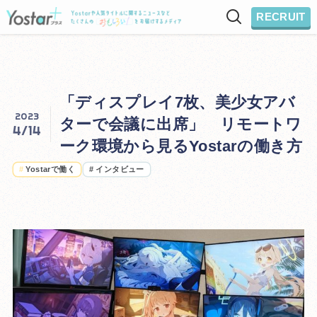
RECRUIT
「ディスプレイ7枚、美少女アバ
2023
ターで会議に出席」 リモートワ
4/14
ーク環境から見るYostarの働き方
#
Yostarで働く
#
インタビュー