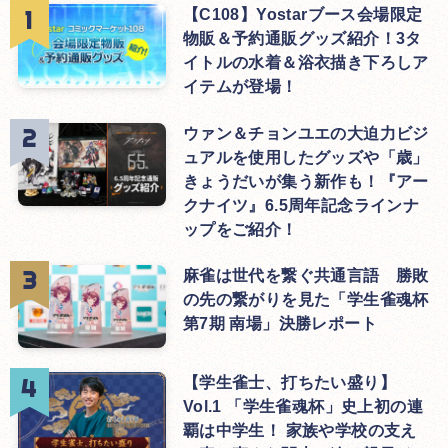
【C108】Yostarブース会場限定
物販＆予約通販グッズ紹介！3タ
イトルの水着＆浴衣描き下ろしア
イテムが登場！
ウァン＆チョンユエの大迫力ビジ
ュアルを使用したグッズや「歳」
きょうだいが集う新作も！『アー
クナイツ』6.5周年記念ラインナ
ップをご紹介！
麻雀は世代を繋ぐ共通言語 勝敗
の先の繋がりを見た「学生雀魂杯
第7期 南場」決勝レポート
【学生雀士、打ちたい盛り】
Vol.1 「学生雀魂杯」史上初の連
覇は中学生！ 家族や学校の支え