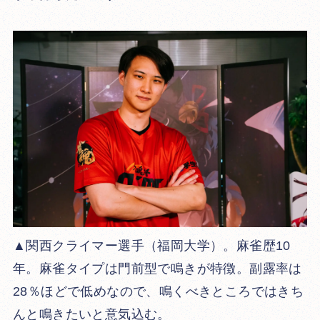
▲関西クライマー選手（福岡大学）。麻雀歴10
年。麻雀タイプは門前型で鳴きが特徴。副露率は
28％ほどで低めなので、鳴くべきところではきち
んと鳴きたいと意気込む。