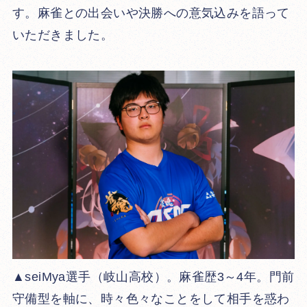
す。麻雀との出会いや決勝への意気込みを語って
いただきました。
▲seiMya選手（岐山高校）。麻雀歴3～4年。門前
守備型を軸に、時々色々なことをして相手を惑わ