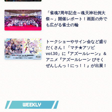
「雀魂7周年記念～魂天神社例大
祭～」開催レポート！画面の外で
も広がる雀士の輪
トークショーやサイン会など盛り
だくさん！「マチ★アソビ
vol.30」に『アズールレーン』＆
アニメ『アズールレーン びそく
ぜんしんっ！にっ！！』が出展！
WEEKLY