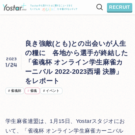
RECRUIT
良き強敵(とも)との出会いが人生
の糧に 各地から選手が終結した
2023
「雀魂杯 オンライン学生麻雀カ
1/24
ーニバル 2022-2023西場 決勝」
をレポート
#
雀魂杯
#
雀魂
#
イベント
学生麻雀連盟は
、1月15日、Yostarスタジオにお
いて、「雀魂杯 オンライン学生麻雀カーニバル