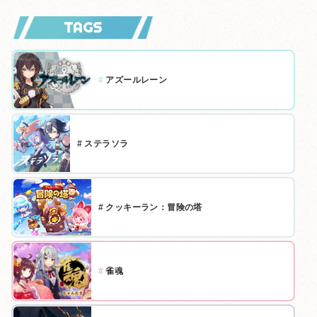
TAGS
#
アズールレーン
#
ステラソラ
#
クッキーラン：冒険の塔
#
雀魂