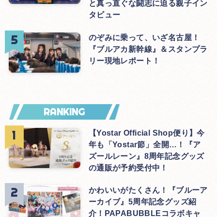
と真っ直ぐな闘志に迫る親子イン
タビュー
のぞみに乗って、いざ名古屋！
『ブルアカ新幹線』＆スタンプラ
リー現地レポート！
RANKING
【Yostar Official Shop便り】今
年も「Yostar節」全開…！『ア
ズールレーン』8周年記念グッズ
の通販が予約受付中！
かわいいがたくさん！『ブルーア
ーカイブ』5周年記念グッズ紹
介！PAPABUBBLEコラボキャ