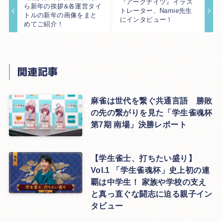
『アークナイツ』イラス
ら新年の挨拶&各運営タイ
トレーター、Namie先生
トルの新年の画像をまと
にインタビュー！
めてご紹介！
関連記事
麻雀は世代を繋ぐ共通言語 勝敗
の先の繋がりを見た「学生雀魂杯
第7期 南場」決勝レポート
【学生雀士、打ちたい盛り】
Vol.1 「学生雀魂杯」史上初の連
覇は中学生！ 家族や学校の支え
と真っ直ぐな闘志に迫る親子イン
タビュー