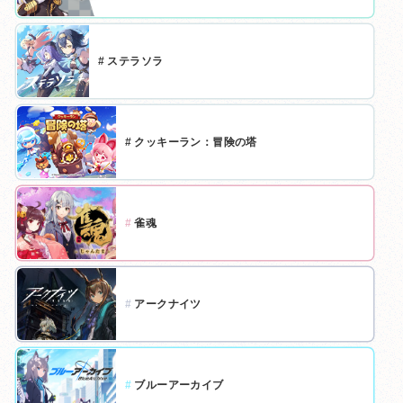
#
ステラソラ
#
クッキーラン：冒険の塔
#
雀魂
#
アークナイツ
#
ブルーアーカイブ