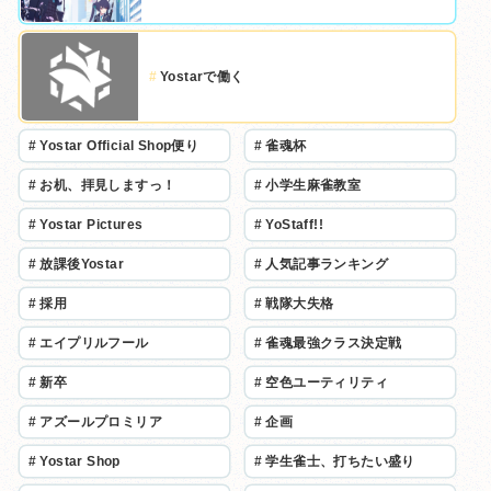
#
Yostarで働く
#
Yostar Official Shop便り
#
雀魂杯
#
お机、拝見しますっ！
#
小学生麻雀教室
#
Yostar Pictures
#
YoStaff!!
#
放課後Yostar
#
人気記事ランキング
#
採用
#
戦隊大失格
#
エイプリルフール
#
雀魂最強クラス決定戦
#
新卒
#
空色ユーティリティ
#
アズールプロミリア
#
企画
#
Yostar Shop
#
学生雀士、打ちたい盛り