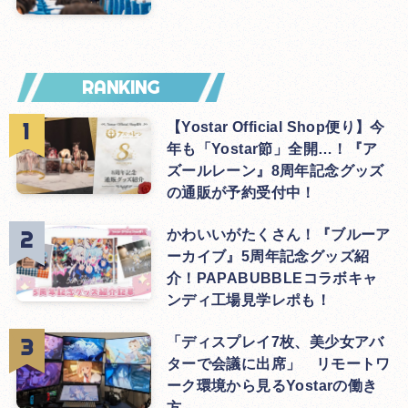
RANKING
【Yostar Official Shop便り】今
年も「Yostar節」全開…！『ア
ズールレーン』8周年記念グッズ
の通販が予約受付中！
かわいいがたくさん！『ブルーア
ーカイブ』5周年記念グッズ紹
介！PAPABUBBLEコラボキャ
ンディ工場見学レポも！
「ディスプレイ7枚、美少女アバ
ターで会議に出席」 リモートワ
ーク環境から見るYostarの働き
方