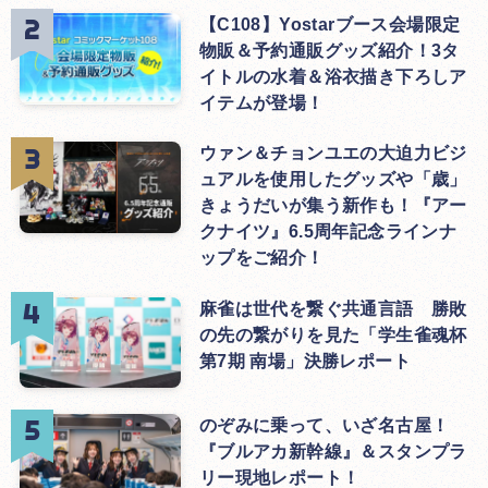
【C108】Yostarブース会場限定
物販＆予約通販グッズ紹介！3タ
イトルの水着＆浴衣描き下ろしア
イテムが登場！
ウァン＆チョンユエの大迫力ビジ
ュアルを使用したグッズや「歳」
きょうだいが集う新作も！『アー
クナイツ』6.5周年記念ラインナ
ップをご紹介！
麻雀は世代を繋ぐ共通言語 勝敗
の先の繋がりを見た「学生雀魂杯
第7期 南場」決勝レポート
のぞみに乗って、いざ名古屋！
『ブルアカ新幹線』＆スタンプラ
リー現地レポート！