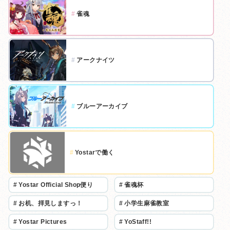
#
雀魂
#
アークナイツ
#
ブルーアーカイブ
#
Yostarで働く
#
Yostar Official Shop便り
#
雀魂杯
#
お机、拝見しますっ！
#
小学生麻雀教室
#
Yostar Pictures
#
YoStaff!!