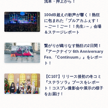
浅草・押上から！
100dB超えの歓声が響く！熱狂
に包まれた「ブルアカふぇす！
～ごー！ごー！！先生♪～」会場
＆ステージレポート
繋がりが織りなす熱狂の2日間！
『アークナイツ 6th Anniversary
Fes. 「Continuum」』をレポー
ト！
【C107】リリース後初の冬コミ
『ステラソラ』ブースをレポー
ト！コスプレ撮影会や展示の様子
をお届け！