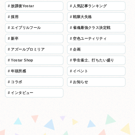
#
放課後Yostar
#
人気記事ランキング
#
採用
#
戦隊大失格
#
エイプリルフール
#
雀魂最強クラス決定戦
#
新卒
#
空色ユーティリティ
#
アズールプロミリア
#
企画
#
Yostar Shop
#
学生雀士、打ちたい盛り
#
年頭所感
#
イベント
#
コラボ
#
お知らせ
#
インタビュー