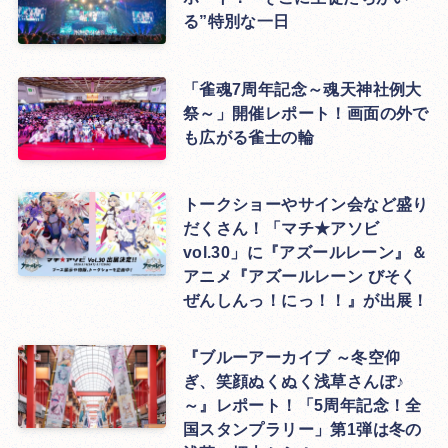
る”特別な一日
「雀魂7周年記念～魂天神社例大
祭～」開催レポート！画面の外で
も広がる雀士の輪
トークショーやサイン会など盛り
だくさん！「マチ★アソビ
vol.30」に『アズールレーン』＆
アニメ『アズールレーン びそく
ぜんしんっ！にっ！！』が出展！
『ブルーアーカイブ ～冬空仰
ぎ、笑顔ぬくぬく浅草さんぽ♪
～』レポート！「5周年記念！全
国スタンプラリー」第1弾は冬の