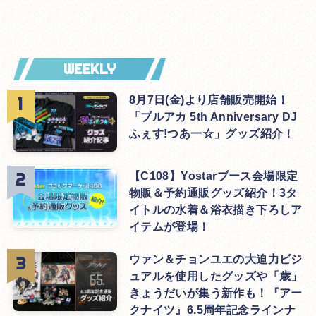
WEEKLY
8月7日(金)より店舗販売開始！
「ブルアカ 5th Anniversary DJ
ふぇす!つあ一☆」グッズ紹介！
【C108】Yostarブース会場限定
物販＆予約通販グッズ紹介！3タ
イトルの水着＆浴衣描き下ろしア
イテムが登場！
ウァン＆チョンユエの大迫力ビジ
ュアルを使用したグッズや「歳」
きょうだいが集う新作も！『アー
クナイツ』6.5周年記念ラインナ