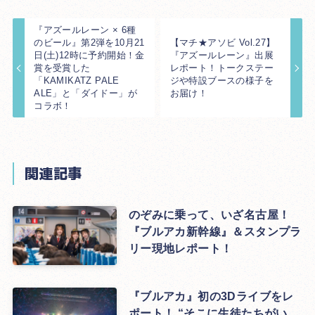
『アズールレーン × 6種
のビール』第2弾を10月21
【マチ★アソビ Vol.27】
日(土)12時に予約開始！金
『アズールレーン』出展
賞を受賞した
レポート！トークステー
「KAMIKATZ PALE
ジや特設ブースの様子を
ALE」と「ダイドー」が
お届け！
コラボ！
関連記事
のぞみに乗って、いざ名古屋！
『ブルアカ新幹線』＆スタンプラ
リー現地レポート！
『ブルアカ』初の3Dライブをレ
ポート！ “そこに生徒たちがい