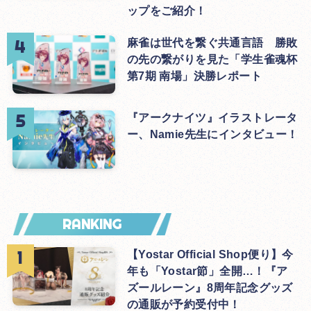
ップをご紹介！
麻雀は世代を繋ぐ共通言語 勝敗
の先の繋がりを見た「学生雀魂杯
第7期 南場」決勝レポート
『アークナイツ』イラストレータ
ー、Namie先生にインタビュー！
RANKING
【Yostar Official Shop便り】今
年も「Yostar節」全開…！『ア
ズールレーン』8周年記念グッズ
の通販が予約受付中！