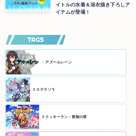
イトルの水着＆浴衣描き下ろしア
イテムが登場！
TAGS
#
アズールレーン
#
ステラソラ
#
クッキーラン：冒険の塔