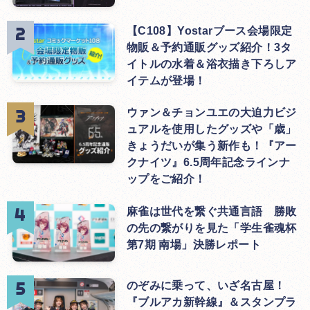
【C108】Yostarブース会場限定
物販＆予約通販グッズ紹介！3タ
イトルの水着＆浴衣描き下ろしア
イテムが登場！
ウァン＆チョンユエの大迫力ビジ
ュアルを使用したグッズや「歳」
きょうだいが集う新作も！『アー
クナイツ』6.5周年記念ラインナ
ップをご紹介！
麻雀は世代を繋ぐ共通言語 勝敗
の先の繋がりを見た「学生雀魂杯
第7期 南場」決勝レポート
のぞみに乗って、いざ名古屋！
『ブルアカ新幹線』＆スタンプラ