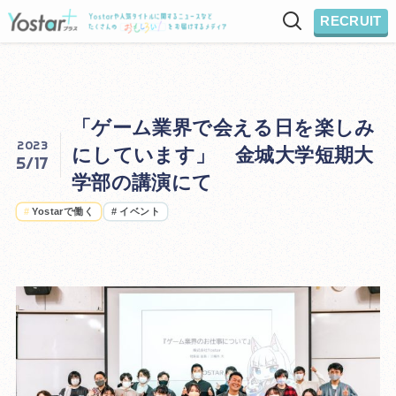
RECRUIT
「ゲーム業界で会える日を楽しみ
2023
にしています」 金城大学短期大
5/17
学部の講演にて
#
Yostarで働く
#
イベント