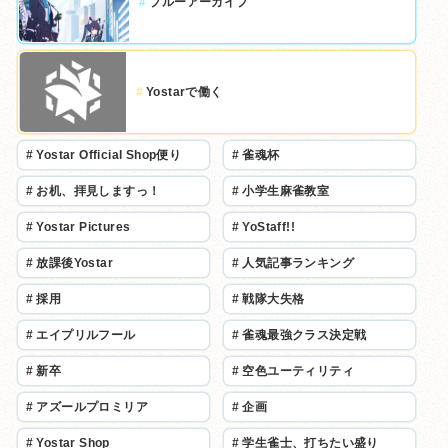
#
ブルーアーカイブ
#
Yostarで働く
#
Yostar Official Shop便り
#
雀魂杯
#
お机、拝見しますっ！
#
小学生麻雀教室
#
Yostar Pictures
#
YoStaff!!
#
放課後Yostar
#
人気記事ランキング
#
採用
#
戦隊大失格
#
エイプリルフール
#
雀魂最強クラス決定戦
#
新卒
#
空色ユーティリティ
#
アズールプロミリア
#
企画
#
Yostar Shop
#
学生雀士、打ちたい盛り