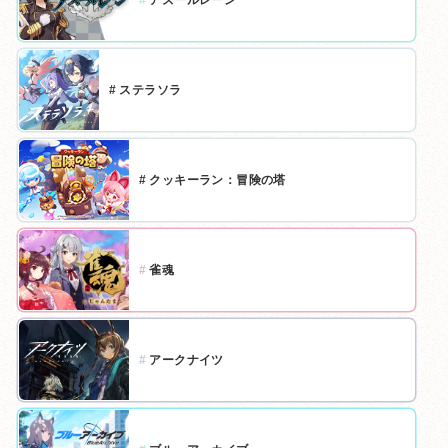
#
アズールレーン
#
ステラソラ
#
クッキーラン：冒険の塔
#
雀魂
#
アークナイツ