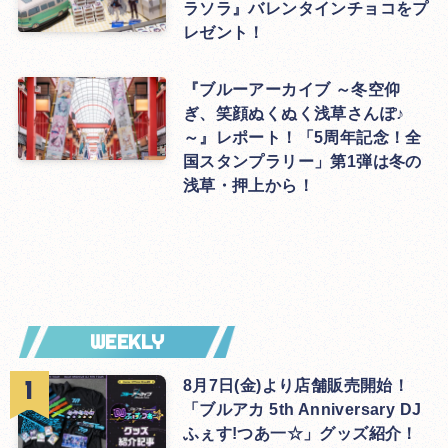
ラソラ』バレンタインチョコをプ
レゼント！
『ブルーアーカイブ ～冬空仰
ぎ、笑顔ぬくぬく浅草さんぽ♪
～』レポート！「5周年記念！全
国スタンプラリー」第1弾は冬の
浅草・押上から！
WEEKLY
8月7日(金)より店舗販売開始！
「ブルアカ 5th Anniversary DJ
ふぇす!つあ一☆」グッズ紹介！