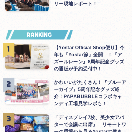
リー現地レポート！
RANKING
【Yostar Official Shop便り】今
年も「Yostar節」全開…！『ア
ズールレーン』8周年記念グッズ
の通販が予約受付中！
かわいいがたくさん！『ブルーア
ーカイブ』5周年記念グッズ紹
介！PAPABUBBLEコラボキャ
ンディ工場見学レポも！
「ディスプレイ7枚、美少女アバ
ターで会議に出席」 リモートワ
ーク環境から見るYostarの働き