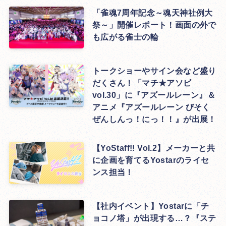
「雀魂7周年記念～魂天神社例大
祭～」開催レポート！画面の外で
も広がる雀士の輪
トークショーやサイン会など盛り
だくさん！「マチ★アソビ
vol.30」に『アズールレーン』＆
アニメ『アズールレーン びそく
ぜんしんっ！にっ！！』が出展！
【YoStaff!! Vol.2】メーカーと共
に企画を育てるYostarのライセ
ンス担当！
【社内イベント】Yostarに「チ
ョコノ塔」が出現する…？『ステ