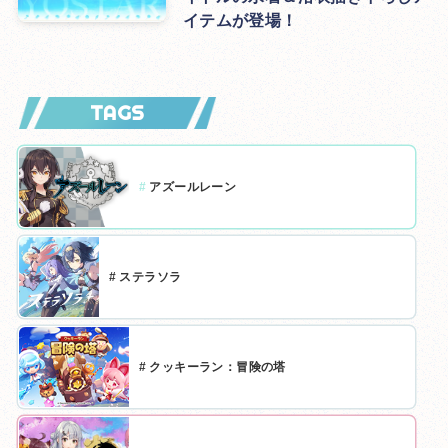
イテムが登場！
TAGS
#
アズールレーン
#
ステラソラ
#
クッキーラン：冒険の塔