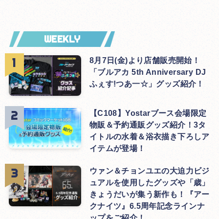
WEEKLY
8月7日(金)より店舗販売開始！
「ブルアカ 5th Anniversary DJ
ふぇす!つあ一☆」グッズ紹介！
【C108】Yostarブース会場限定
物販＆予約通販グッズ紹介！3タ
イトルの水着＆浴衣描き下ろしア
イテムが登場！
ウァン＆チョンユエの大迫力ビジ
ュアルを使用したグッズや「歳」
きょうだいが集う新作も！『アー
クナイツ』6.5周年記念ラインナ
ップをご紹介！