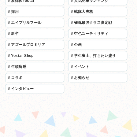
#
放課後Yostar
#
人気記事ランキング
#
採用
#
戦隊大失格
#
エイプリルフール
#
雀魂最強クラス決定戦
#
新卒
#
空色ユーティリティ
#
アズールプロミリア
#
企画
#
Yostar Shop
#
学生雀士、打ちたい盛り
#
年頭所感
#
イベント
#
コラボ
#
お知らせ
#
インタビュー