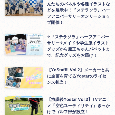
んたちのパネルや各種イラストな
どを展示中！『ステラソラ』ハー
フアニバーサリーオンリーショッ
プ開催！
✧『ステラソラ』ハーフアニバー
サリー✧メイドや学生服イラスト
グッズから魔王ちゃんパペットま
で、記念グッズをお届け！
【YoStaff!! Vol.2】メーカーと共
に企画を育てるYostarのライセ
ンス担当！
【放課後Yostar Vol.3】TVアニ
メ『空色ユーティリティ』きっか
けでゴルフ部が設立！