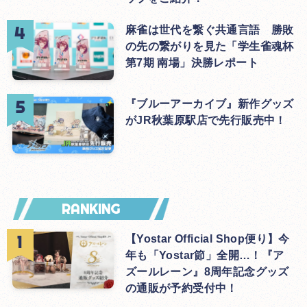
麻雀は世代を繋ぐ共通言語 勝敗
の先の繋がりを見た「学生雀魂杯
第7期 南場」決勝レポート
『ブルーアーカイブ』新作グッズ
がJR秋葉原駅店で先行販売中！
RANKING
【Yostar Official Shop便り】今
年も「Yostar節」全開…！『ア
ズールレーン』8周年記念グッズ
の通販が予約受付中！