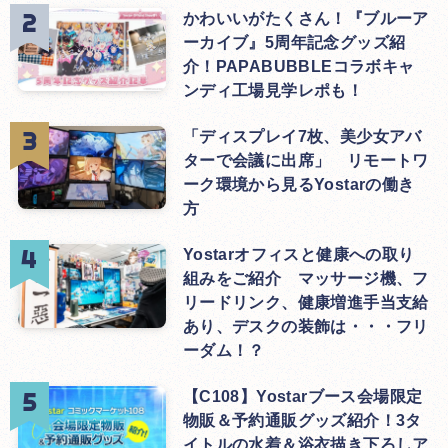
かわいいがたくさん！『ブルーア
ーカイブ』5周年記念グッズ紹
介！PAPABUBBLEコラボキャ
ンディ工場見学レポも！
「ディスプレイ7枚、美少女アバ
ターで会議に出席」 リモートワ
ーク環境から見るYostarの働き
方
Yostarオフィスと健康への取り
組みをご紹介 マッサージ機、フ
リードリンク、健康増進手当支給
あり、デスクの装飾は・・・フリ
ーダム！？
【C108】Yostarブース会場限定
物販＆予約通販グッズ紹介！3タ
イトルの水着＆浴衣描き下ろしア