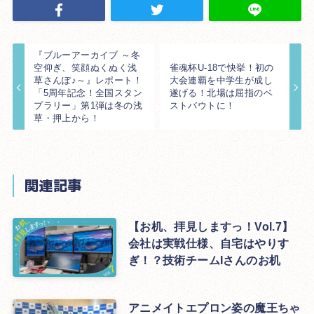
『ブルーアーカイブ ～冬
空仰ぎ、笑顔ぬくぬく浅
雀魂杯U-18で快挙！初の
草さんぽ♪～』レポート！
大会連覇を中学生が成し
「5周年記念！全国スタン
遂げる！北場は屈指のベ
プラリー」第1弾は冬の浅
ストバウトに！
草・押上から！
関連記事
【お机、拝見しますっ！Vol.7】
会社は実戦仕様、自宅はやりす
ぎ！？技術チームIさんのお机
アニメイトエプロン姿の魔王ちゃ