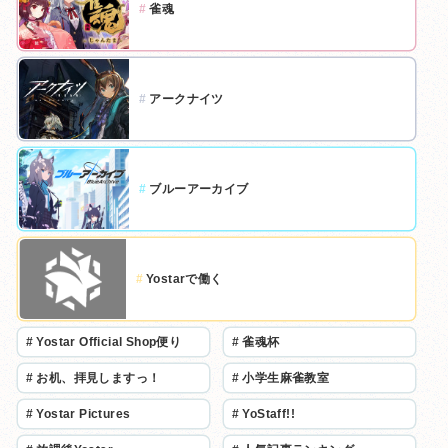
#
雀魂
#
アークナイツ
#
ブルーアーカイブ
#
Yostarで働く
#
Yostar Official Shop便り
#
雀魂杯
#
お机、拝見しますっ！
#
小学生麻雀教室
#
Yostar Pictures
#
YoStaff!!