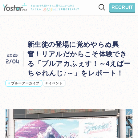
RECRUIT
新生徒の登場に覚めやらぬ興
奮！リアルだからこそ体験でき
2025
2/04
る「ブルアカふぇす！～4えばー
ちゃれんじ♪～」をレポート！
#
ブルーアーカイブ
#
イベント