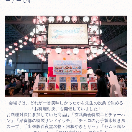
ーナーです。
会場では、どれが一番美味しかったかを先生の投票で決める
「お料理対決」も開催していました！
お料理対決に参加していた商品は「玄武商会特製エビチャーハ
ン」「給食部の特製サンドイッチ」「チヒロのお手製水炊き風
スープ」「出張版百夜堂名物～河和やきとり～」「セムラ風シ