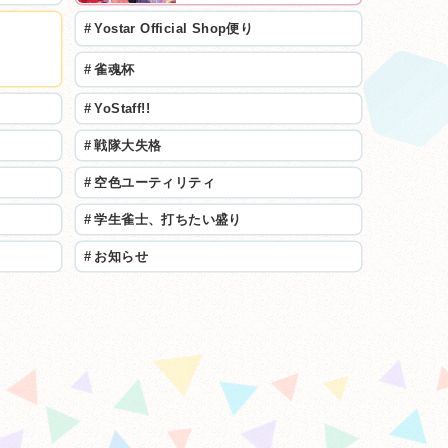
#
Yostar Official Shop便り
#
雀魂杯
#
YoStaff!!
#
戦隊大失格
#
空色ユーティリティ
#
学生雀士、打ちたい盛り
#
お知らせ