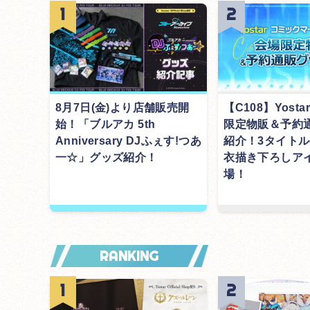
8月7日(金)より店舗販売開
【C108】Yost
始！「ブルアカ 5th
限定物販＆予約
Anniversary DJふぇす!つあ
紹介！3タイト
一☆」グッズ紹介！
衣描き下ろしア
場！
RANKING