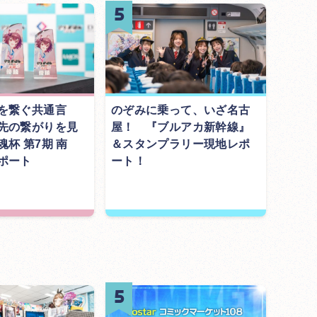
を繋ぐ共通言
のぞみに乗って、いざ名古
先の繋がりを見
屋！ 『ブルアカ新幹線』
杯 第7期 南
＆スタンプラリー現地レポ
ポート
ート！