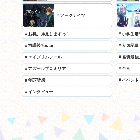
#
アークナイツ
#
お机、拝見しますっ！
#
小学生麻
#
放課後Yostar
#
人気記事
#
エイプリルフール
#
雀魂最強
#
アズールプロミリア
#
企画
#
年頭所感
#
イベント
#
インタビュー