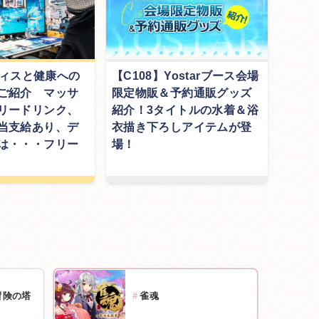
オフィスと健康への
【C108】Yostarブース会場
ご紹介 マッサ
限定物販＆予約通販グッズ
リードリンク、
紹介！3タイトルの水着＆浴
当支給あり、デ
衣描き下ろしアイテムが登
は・・・フリー
場！
冒険の塔
#
雀魂