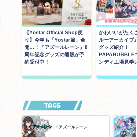
【Yostar Official Shop便
かわいいがたく
り】今年も「Yostar節」全
ルーアーカイブ
開…！『アズールレーン』8
グッズ紹介！
周年記念グッズの通販が予
PAPABUBBL
約受付中！
ンディ工場見学
TAGS
#
アズールレーン