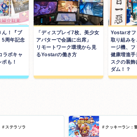
さん！『ブ
「ディスプレイ7枚、美少女
Yostar
』5周年記念
アバターで会議に出席」
取り組みを
リモートワーク環境から見
ージ機、フ
Eコラボキャ
るYostarの働き方
健康増進手
レポも！
スクの装飾
ダム！？
#
ステラソラ
#
クッキーラン：